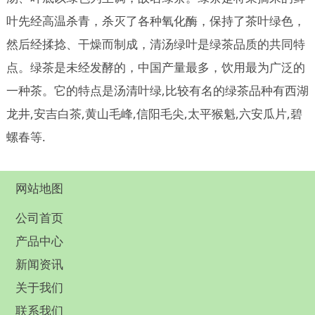
叶先经高温杀青，杀灭了各种氧化酶，保持了茶叶绿色，
然后经揉捻、干燥而制成，清汤绿叶是绿茶品质的共同特
点。绿茶是未经发酵的，中国产量最多，饮用最为广泛的
一种茶。它的特点是汤清叶绿,比较有名的绿茶品种有西湖
龙井,安吉白茶,黄山毛峰,信阳毛尖,太平猴魁,六安瓜片,碧
螺春等.
网站地图
公司首页
产品中心
新闻资讯
关于我们
联系我们