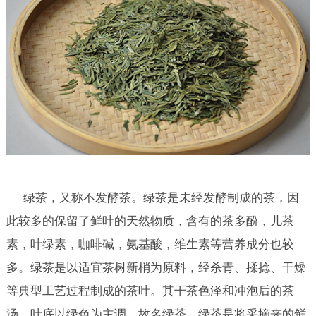
绿茶，又称不发酵茶。绿茶是未经发酵制成的茶，因
此较多的保留了鲜叶的天然物质，含有的茶多酚，儿茶
素，叶绿素，咖啡碱，氨基酸，维生素等营养成分也较
多。绿茶是以适宜茶树新梢为原料，经杀青、揉捻、干燥
等典型工艺过程制成的茶叶。其干茶色泽和冲泡后的茶
汤、叶底以绿色为主调，故名绿茶。绿茶是将采摘来的鲜